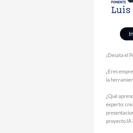
¡Desata el P
¿Eres empres
la herramie
¿Qué aprende
experto: cre
presentacione
proyecto IA 