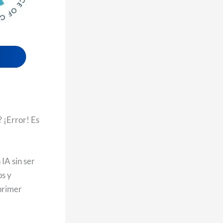
? ¡Error! Es
IA sin ser
os y
 primer