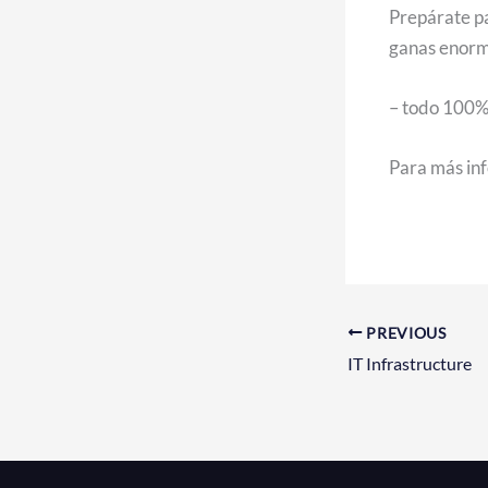
Prepárate par
ganas enorme
– todo 100% 
Para más in
PREVIOUS
IT Infrastructure