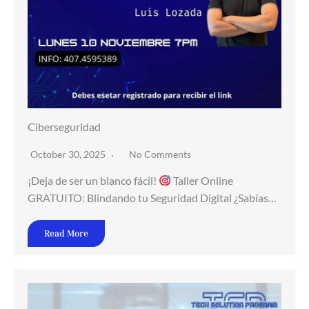
Ciberseguridad
October 30, 2025
No Comments
¡Deja de ser un blanco fácil!
Taller Online
GRATUITO: Blindando tu Seguridad Digital ¿Sabías…
Read More